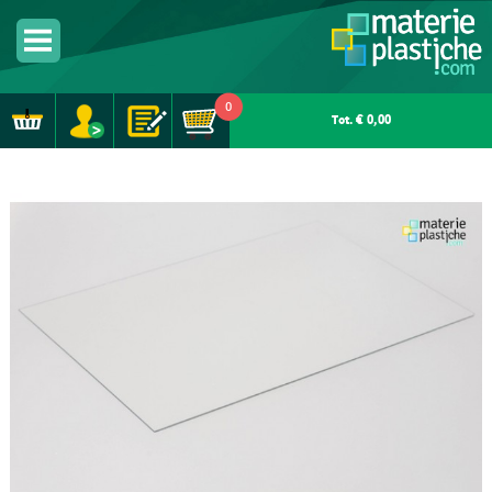
0
Tot. € 0,00