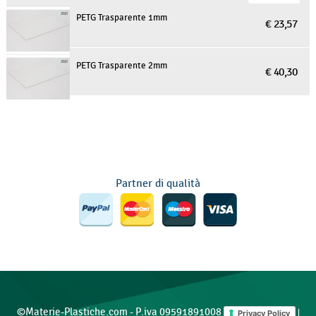
PETG Trasparente 1mm
€ 23,57
PETG Trasparente 2mm
€ 40,30
Partner di qualità
©Materie-Plastiche.com - P.iva 09591891008
|
Privacy Policy