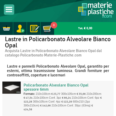
0
Tot. € 0,00
Lastre in Policarbonato Alveolare Bianco
Opal
Acquista Lastre in Policarbonato Alveolare Bianco Opal dal
catalogo Policarbonato Materie-Plastiche.com
Lastre e pannelli Policarbonato Alveolare Opal, garantito per
esterni, ottima trasmissione luminosa. Grandi forniture per
controsoffitti, coperture e lucernari
Policarbonato Alveolare Bianco Opal
spessore 6mm
Formato:
210x100cm
€ 23,77
300x105cm
€ 35,66
210x200cm
€ 47,54
210x100cm Conf. 3pz
€ 66,24
210x100cm Conf. 6pz
€
122,28
300x105cm Conf. 4pz
€ 122,28
600x210 (2pz
300x210cm)
€ 142,66
210x100cm Conf. 30pz (63mq)
€
424,58