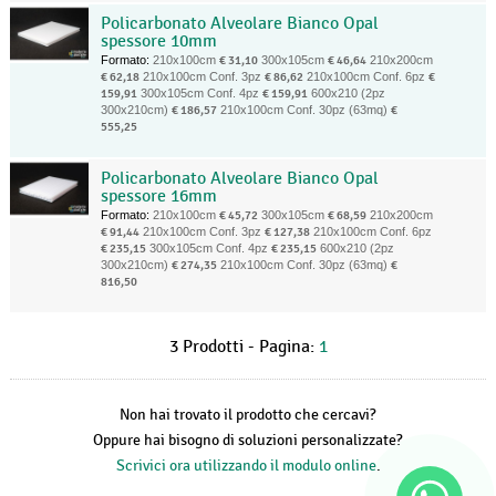
Policarbonato Alveolare Bianco Opal
spessore 10mm
Formato:
210x100cm
€ 31,10
300x105cm
€ 46,64
210x200cm
€ 62,18
210x100cm Conf. 3pz
€ 86,62
210x100cm Conf. 6pz
€
159,91
300x105cm Conf. 4pz
€ 159,91
600x210 (2pz
300x210cm)
€ 186,57
210x100cm Conf. 30pz (63mq)
€
555,25
Policarbonato Alveolare Bianco Opal
spessore 16mm
Formato:
210x100cm
€ 45,72
300x105cm
€ 68,59
210x200cm
€ 91,44
210x100cm Conf. 3pz
€ 127,38
210x100cm Conf. 6pz
€ 235,15
300x105cm Conf. 4pz
€ 235,15
600x210 (2pz
300x210cm)
€ 274,35
210x100cm Conf. 30pz (63mq)
€
816,50
3 Prodotti - Pagina:
1
Non hai trovato il prodotto che cercavi?
Oppure hai bisogno di soluzioni personalizzate?
Scrivici ora utilizzando il modulo online
.