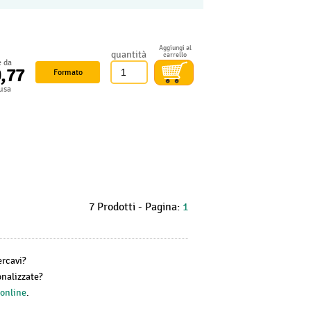
Aggiungi al
quantità
carrello
e da
0,77
Formato
lusa
7 Prodotti - Pagina:
1
ercavi?
onalizzate?
 online
.