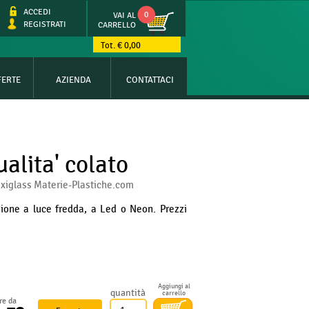
ACCEDI
0
VAI AL
REGISTRATI
CARRELLO
Tot. € 0,00
FERTE
AZIENDA
CONTATTACI
ualita' colato
lexiglass Materie-Plastiche.com
azione a luce fredda, a Led o Neon. Prezzi
Aggiungi al
quantità
carrello
ire da