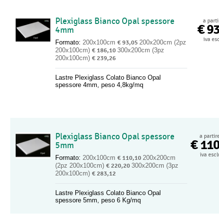
Plexiglass Bianco Opal spessore
a part
€ 9
4mm
iva es
Formato:
200x100cm
€ 93,05
200x200cm (2pz
200x100cm)
€ 186,10
300x200cm (3pz
200x100cm)
€ 239,26
Lastre Plexiglass Colato Bianco Opal
spessore 4mm, peso 4,8kg/mq
Plexiglass Bianco Opal spessore
a partir
€ 11
5mm
iva esc
Formato:
200x100cm
€ 110,10
200x200cm
(2pz 200x100cm)
€ 220,20
300x200cm (3pz
200x100cm)
€ 283,12
Lastre Plexiglass Colato Bianco Opal
spessore 5mm, peso 6 Kg/mq