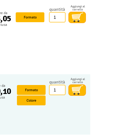
Aggiungi al
quantità
carrello
ire da
3,05
Formato
clusa
Aggiungi al
quantità
carrello
e da
0,10
Formato
lusa
Colore