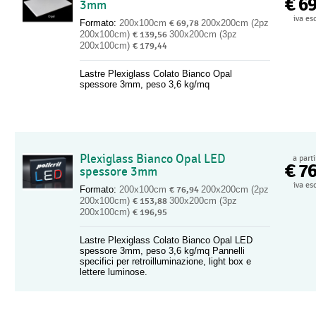
€ 6
3mm
iva es
Formato:
200x100cm
€ 69,78
200x200cm (2pz
200x100cm)
€ 139,56
300x200cm (3pz
200x100cm)
€ 179,44
Lastre Plexiglass Colato Bianco Opal
spessore 3mm, peso 3,6 kg/mq
Plexiglass Bianco Opal LED
a part
€ 7
spessore 3mm
iva es
Formato:
200x100cm
€ 76,94
200x200cm (2pz
200x100cm)
€ 153,88
300x200cm (3pz
200x100cm)
€ 196,95
Lastre Plexiglass Colato Bianco Opal LED
spessore 3mm, peso 3,6 kg/mq Pannelli
specifici per retroilluminazione, light box e
lettere luminose.