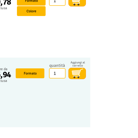
9,78
Formato
clusa
Colore
Aggiungi al
quantità
carrello
ire da
6,94
Formato
clusa