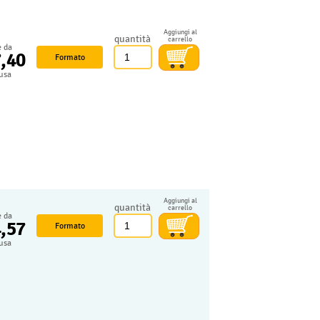
Aggiungi al
quantità
carrello
e da
7,40
Formato
lusa
Aggiungi al
quantità
carrello
e da
4,57
Formato
lusa