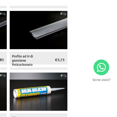
Profilo ad H di
,85
€ 5,73
giunzione
Policarbonato
Serve aiuto?