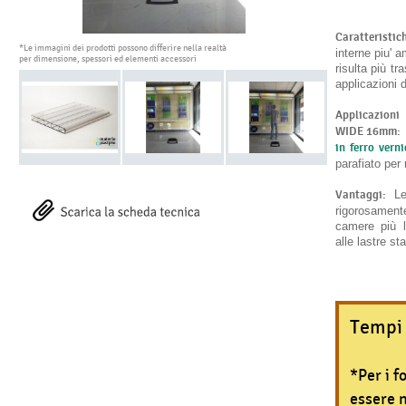
Caratteristic
*Le immagini dei prodotti possono differire nella realtà
interne piu' 
per dimensione, spessori ed elementi accessori
risulta più t
applicazioni d
Applicazioni
WIDE 16mm:
in ferro verni
parafiato per 
Vantaggi:
Le 
rigorosament
camere più l
alle lastre s
Tempi 
*Per i f
essere 