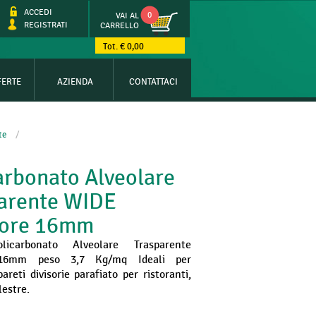
ACCEDI
0
VAI AL
REGISTRATI
CARRELLO
Tot. € 0,00
FERTE
AZIENDA
CONTATTACI
te
/
arbonato Alveolare
arente WIDE
sore 16mm
licarbonato Alveolare Trasparente
 16mm peso 3,7 Kg/mq Ideali per
pareti divisorie parafiato per ristoranti,
lestre.