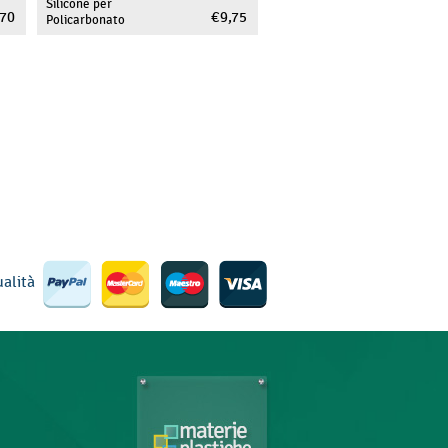
Silicone per
,70
€ 9,75
Policarbonato
ualità