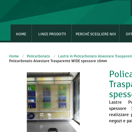
HOME
LINEE PRODOTTI
PERCHÉ SCEGLIERE NOI
OF
Home
/
Policarbonato
/
Lastre in Policarbonato Alveolare Trasparen
Policarbonato Alveolare Trasparente WIDE spessore 16mm
Polic
Trasp
spes
Lastre Po
spessore
realizzare 
negozi e pa