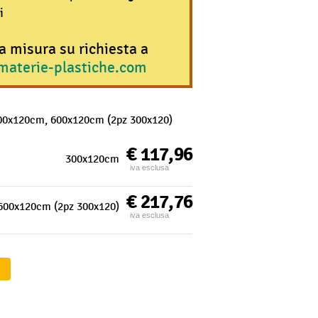
i
 a misura su richiesta a
materie-plastiche.com
00x120cm, 600x120cm (2pz 300x120)
€ 117,96
300x120cm
iva esclusa
€ 217,76
600x120cm (2pz 300x120)
iva esclusa