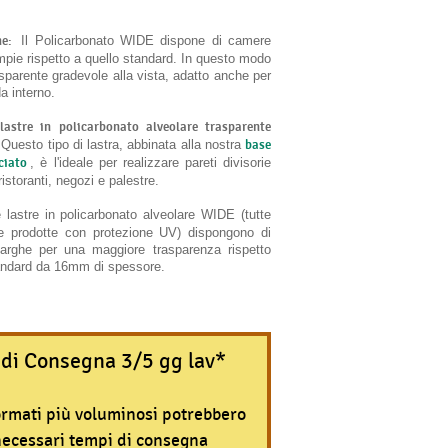
he:
Il Policarbonato WIDE dispone di camere
ampie rispetto a quello standard. In questo modo
rasparente gradevole alla vista, adatto anche per
a interno.
 lastre in policarbonato alveolare trasparente
Questo tipo di lastra, abbinata alla nostra
base
ciato
, è l'ideale per realizzare pareti divisorie
ristoranti, negozi e palestre.
lastre in policarbonato alveolare WIDE (tutte
e prodotte con protezione UV) dispongono di
arghe per una maggiore trasparenza rispetto
tandard da 16mm di spessore.
di Consegna 3/5 gg lav*
ormati più voluminosi potrebbero
necessari tempi di consegna