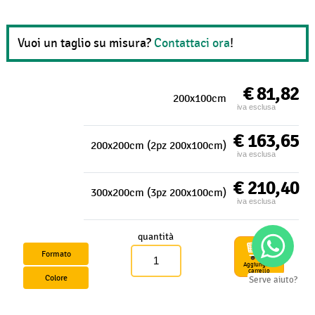
Vuoi un taglio su misura?
Contattaci ora
!
€ 81,82
200x100cm
iva esclusa
€ 163,65
200x200cm (2pz 200x100cm)
iva esclusa
€ 210,40
300x200cm (3pz 200x100cm)
iva esclusa
quantità
Formato
Aggiungi al
carrello
Colore
Serve aiuto?