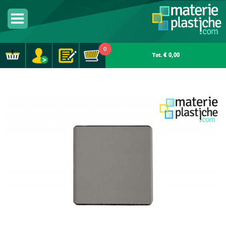
0
Tot. € 0,00